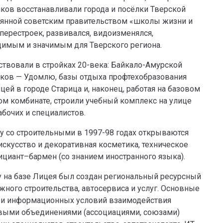
иков восстанавливали города и посёлки Тверской
еянной советским правительством «школы жизни и
перестроек, развивался, видоизменялся,
димым и значимым для Тверского региона.
твовали в стройках 20-века: Байкало-Амурской
иков — Удомлю, базы отдыха профтехобразования
цей в городе Старица и, наконец, работая на базовом
м комбинате, строили учебный комплекс на улице
бочих и специалистов.
у со строительными в 1997-98 годах открываются
скусство и декоративная косметика, техническое
ициант–бармен (со знанием иностранного языка).
у на базе Лицея был создан региональный ресурсный
ного строительства, автосервиса и услуг. Основные
х и информационных условий взаимодействия
евыми объединениями (ассоциациями, союзами)