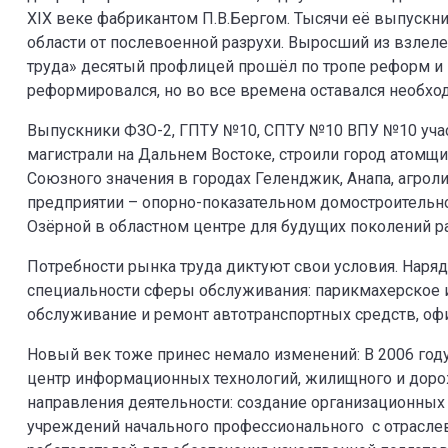
ХIХ веке фабрикантом П.В.Бергом. Тысячи её выпускн
области от послевоенной разрухи. Выросший из взлел
труда» десятый профлицей прошёл по тропе реформ и 
реформировался, но во все времена оставался необхо
Выпускники ФЗО-2, ГПТУ №10, СПТУ №10 ВПУ №10 учас
магистрали на Дальнем Востоке, строили город атомщ
Союзного значения в городах Геленджик, Анапа, агроли
предприятии – опорно-показательном домостроительно
Озёрной в областном центре для будущих поколений ра
Потребности рынка труда диктуют свои условия. Наряд
специальности сферы обслуживания: парикмахерское и
обслуживание и ремонт автотранспортных средств, оф
Новый век тоже принес немало изменений: В 2006 год
центр информационных технологий, жилищного и дорож
направления деятельности: создание организационны
учреждений начального профессионального с отрасл